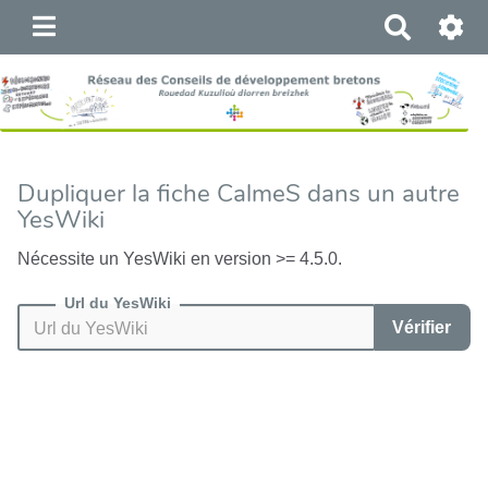
R
e
c
h
e
r
c
Dupliquer la fiche CalmeS dans un autre
h
YesWiki
e
r
Nécessite un YesWiki en version >= 4.5.0.
Url du YesWiki
Vérifier