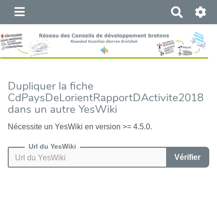
R
e
c
h
e
r
c
Dupliquer la fiche
h
CdPaysDeLorientRapportDActivite2018
e
dans un autre YesWiki
r
Nécessite un YesWiki en version >= 4.5.0.
Url du YesWiki
Vérifier