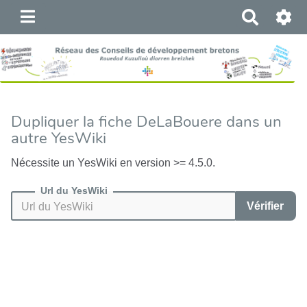
R
e
c
h
e
r
c
Dupliquer la fiche DeLaBouere dans un
h
autre YesWiki
e
r
Nécessite un YesWiki en version >= 4.5.0.
Url du YesWiki
Vérifier