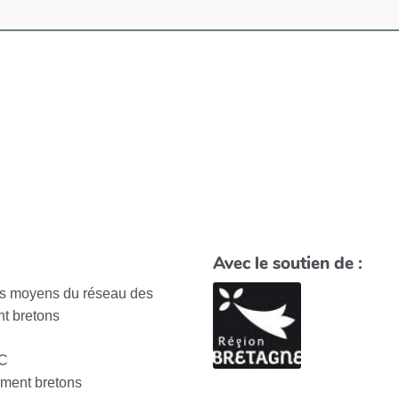
Avec le soutien de :
des moyens du réseau des
t bretons
EC
ement bretons