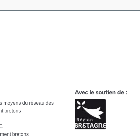
Avec le soutien de :
des moyens du réseau des
t bretons
EC
ement bretons