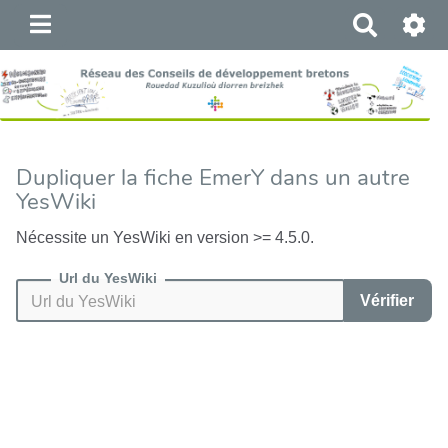
R
e
c
h
e
r
c
Dupliquer la fiche EmerY dans un autre
h
YesWiki
e
r
Nécessite un YesWiki en version >= 4.5.0.
Url du YesWiki
Vérifier