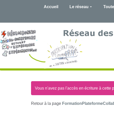
Accueil
Le réseau
Toute
Vous n'avez pas l'accès en écriture à cette 
Retour à la page
FormationPlateformeCollab