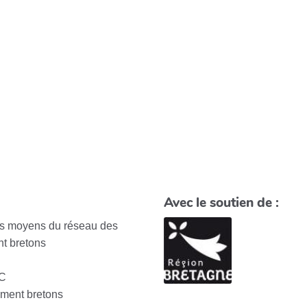
Avec le soutien de :
des moyens du réseau des
t bretons
EC
ement bretons