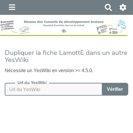
R
e
c
h
e
r
c
Dupliquer la fiche LamottE dans un autre
h
YesWiki
e
r
Nécessite un YesWiki en version >= 4.5.0.
Url du YesWiki
Vérifier