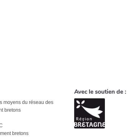
Avec le soutien de :
des moyens du réseau des
t bretons
EC
ement bretons