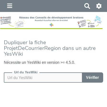
R
e
c
h
e
r
c
Dupliquer la fiche
h
ProjetDeCourrierRegion dans un autre
e
YesWiki
r
Nécessite un YesWiki en version >= 4.5.0.
Url du YesWiki
Vérifier