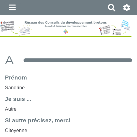
R
e
c
h
e
r
c
A
h
e
r
Prénom
Sandrine
Je suis ...
Autre
Si autre précisez, merci
Citoyenne