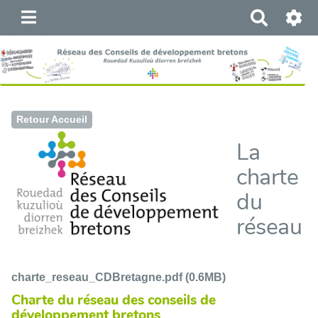
R
e
c
h
e
r
c
Retour Accueil
h
La
e
r
charte
du
réseau
charte_reseau_CDBretagne.pdf (0.6MB)
Charte du réseau des conseils de
développement bretons