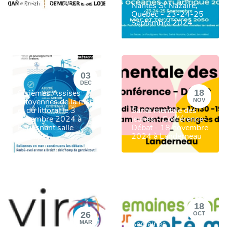
HABITER & SE
Nantes St Nazaire,
LOGER en Bretagne -
Québec - 23-24-25
18/12/2024
Septembre 2024
03
DEC
18
Sixièmes Assises
Citoyennes de la mer
NOV
et du littoral le 3
Santé mentale des
décembre 2024 à
jeunes - Conférence-
Fouesnant salle
Débat - 18 novembre
Archipel
2024 à Landerneau
18
26
OCT
Semaines
MAR