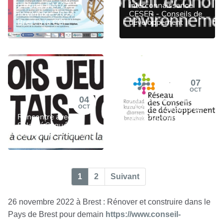
d'Iroise IFM 27
interconnaissance
novembre 2024
CESER - Conseils de
Brest à la CCI
développement
07
OCT
04
Journée de rencontre
CESER - Conseils de
OCT
Rencontre avec
développement -salle
Salamé Saqué -
du jeu de paume à
Journaliste et Auteure
Rennes
1
2
Suivant
26 novembre 2022 à Brest : Rénover et construire dans le
Pays de Brest pour demain
https://www.conseil-