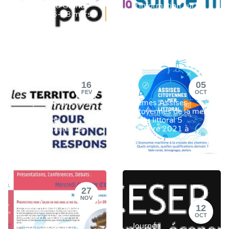
ENVIROpro Grand
d'information sur la
Ouest - 26-28 mars
santé mentale - 18
2024
octobre 2023
16
05
FEV
OCT
Recycler le foncier et
3émes Assises
mobiliser son
citoyennes de la mer
potentiel de
et du littoral 5
transformation, les
octobre 2021 à
Territoires innovent
Lorient
27
NOV
12
Colloque et débat sur
l'éolien en Mer
OCT
Mercredi de la mer
Journée