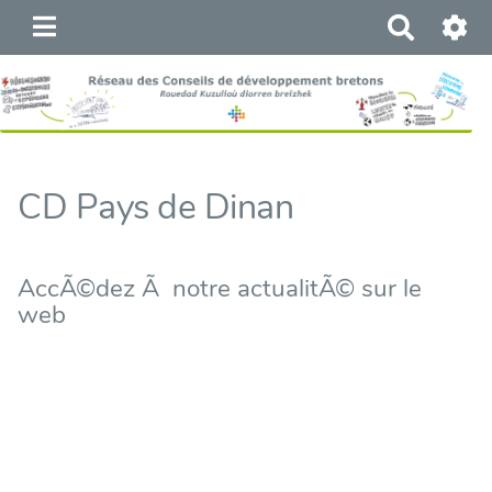
R
e
c
h
e
r
c
CD Pays de Dinan
h
e
r
AccÃ©dez Ã notre actualitÃ© sur le
web