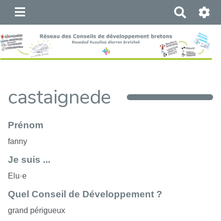
R
e
c
h
e
r
c
castaignede
h
e
r
Prénom
fanny
Je suis ...
Elu·e
Quel Conseil de Développement ?
grand périgueux