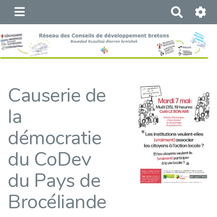
R
e
c
h
e
r
c
Causerie de
h
e
la
r
démocratie
du CoDev
du Pays de
Brocéliande