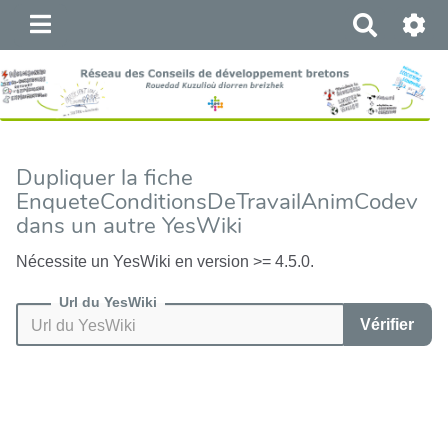
R
e
c
h
e
r
c
Dupliquer la fiche
h
EnqueteConditionsDeTravailAnimCodev
e
dans un autre YesWiki
r
Nécessite un YesWiki en version >= 4.5.0.
Url du YesWiki
Vérifier