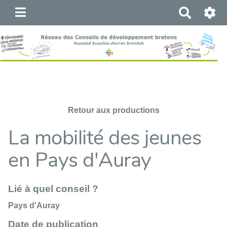
R
e
c
h
e
r
c
h
e
Retour aux productions
r
La mobilité des jeunes
en Pays d'Auray
Lié à quel conseil ?
Pays d'Auray
Date de publication