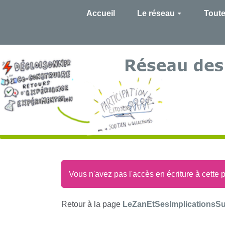
Accueil
Le réseau
Toute
Vous n'avez pas l'accès en écriture à cette 
Retour à la page
LeZanEtSesImplicationsSur