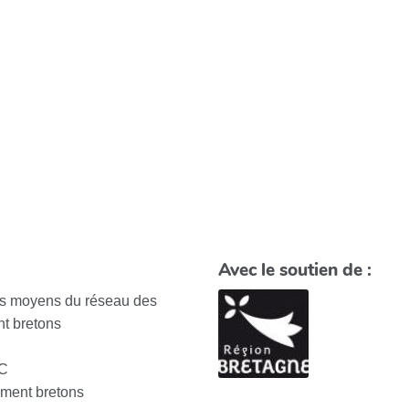
Avec le soutien de :
des moyens du réseau des
t bretons
EC
ement bretons