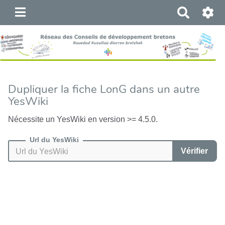
R
e
c
h
e
r
c
Dupliquer la fiche LonG dans un autre
h
YesWiki
e
r
Nécessite un YesWiki en version >= 4.5.0.
Url du YesWiki
Vérifier