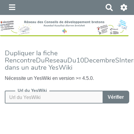
R
e
c
h
e
r
c
Dupliquer la fiche
h
RencontreDuReseauDu10DecembreSInter
e
dans un autre YesWiki
r
Nécessite un YesWiki en version >= 4.5.0.
Url du YesWiki
Vérifier