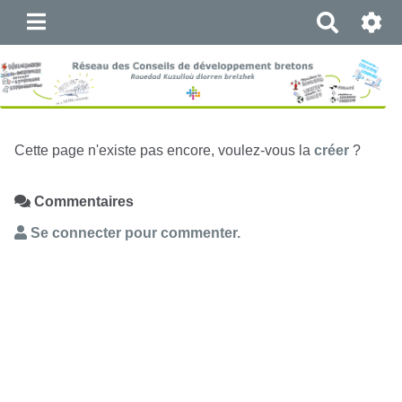
R
e
c
h
e
r
c
Cette page n'existe pas encore, voulez-vous la
créer
?
h
e
Commentaires
r
Se connecter pour commenter.