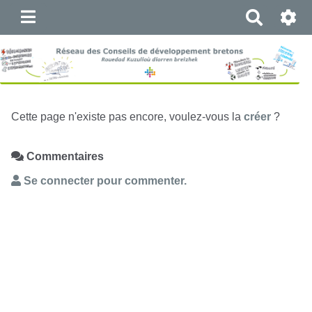
R
e
c
h
e
r
c
Cette page n'existe pas encore, voulez-vous la
créer
?
h
e
Commentaires
r
Se connecter pour commenter.